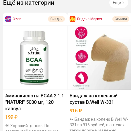
Ещё из категории
Ещё
Ozon
Яндекс Маркет
Скидки
Скидки
Аминокислоты BCAA 2:1:1
Бандаж на коленный
"NATURI" 5000 мг, 120
сустав B.Well W-331
капсул
916
₽
199
₽
Бандаж на колено B.Well W-
331 за 916 рублей, в аптеках
Хороший ценник! По
такой дороже. Надёжно