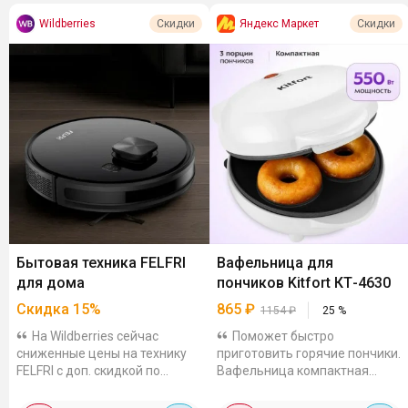
Wildberries
Яндекс Маркет
Скидки
Скидки
Бытовая техника FELFRI
Вафельница для
для дома
пончиков Kitfort КТ-4630
Скидка
15
%
865
₽
1154
₽
25
%
На Wildberries сейчас
Поможет быстро
сниженные цены на технику
приготовить горячие пончики.
FELFRI с доп. скидкой по
Вафельница компактная
промокоду. Есть техника для
мощностью 550 Вт, готовит 3
кухни, для уборки, готовки и
порции пончиков за раз.