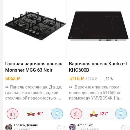
Газовая варочная панель
Варочная панель Kuchzeit
Monsher MGG 63 Noir
KHC600B
6063
₽
5116
₽
6374
₽
20
%
Панель стеклянная. Да-да,
Варочная панель прям
газовая, но с такой гладкой
очень дёшево за 5116₽ по
стеклянной поверхностью -
промокоду YMVBCS4K. На
смотрится дорого и стильно, а
Вайлдберриз такая же - 6374,
отмывается вообще за
на Озоне ещё дороже. Что
40
°
427
°
минуту. Решётки сверху
понравилось: 4 конфорки Hi
чугунные -...
Light - греют быстро, вода...
ХозяинДивана
Arctic Fox
0
0
2 дня назад
6 дней назад