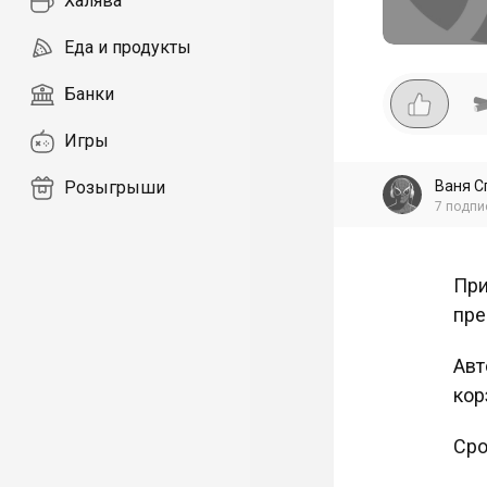
Халява
Еда и продукты
Банки
Игры
Ваня С
Розыгрыши
7
подпи
При
пре
Авт
кор
Сро