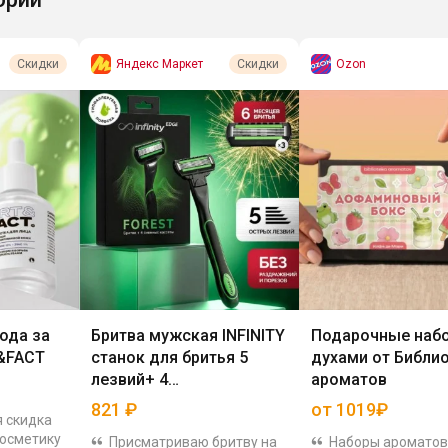
Яндекс Маркет
Ozon
Скидки
Скидки
ода за
Бритва мужская INFINITY
Подарочные наб
&FACT
станок для бритья 5
духами от Библи
лезвий+ 4
ароматов
кассеты+защитный кейс
821
₽
от 1019₽
 скидка
косметику
Присматриваю бритву на
Наборы ароматов