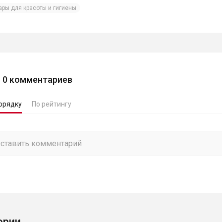
ары для красоты и гигиены
0
комментариев
орядку
По рейтингу
ории