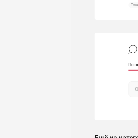
Тов
По п
Ещё из катег