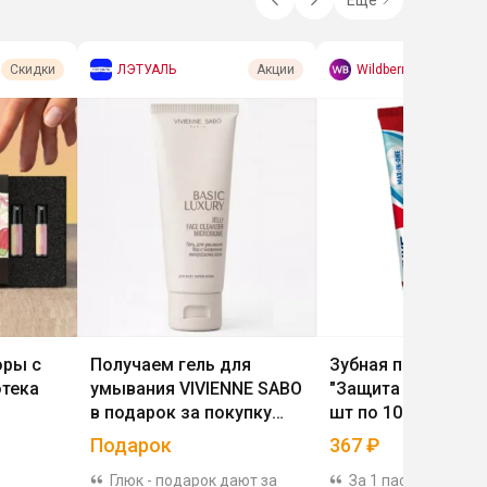
ЛЭТУАЛЬ
Wildberries
Скидки
Акции
оры с
Получаем гель для
Зубная паста EXXE
отека
умывания VIVIENNE SABO
"Защита от кариеса
в подарок за покупку
шт по 100 гр
любого товара
Подарок
367
₽
Глюк - подарок дают за
За 1 пасту выходит