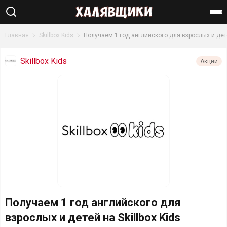
Найти
Главная
Skillbox Kids
Получаем 1 год английского для взрослых и де
Skillbox Kids
Акции
Получаем 1 год английского для
взрослых и детей на Skillbox Kids