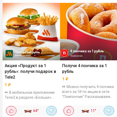
Акция «Продукт за 1
Получи 4 пончика за 1
рубль»: получи подарок в
рубль
Tele2
1
₽
1
₽
Можно получить 4 пончика
всего за 1₽ по акции в сети
В мобильном приложении
"Помпончик" Рассказываем
Теле2 в разделе «Больше»
как: В приложении Т2 заходим
стартовала акция, которая
в раздел «Больше» - «Еда»
позволяет получить один из
64
°
11
°
(Купон можно получить в...
популярных продуктов всего