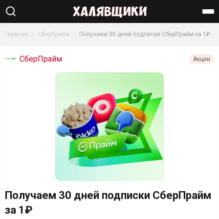
Найти
Главная
СберПрайм
Получаем 30 дней подписки СберПрайм за 1₽
СберПрайм
Акции
Получаем 30 дней подписки СберПрайм
за 1₽