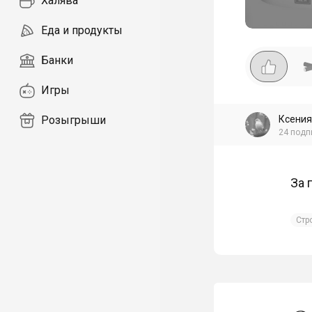
Халява
Еда и продукты
Банки
Игры
Ксения
Розыгрыши
24
подп
За 
Стр