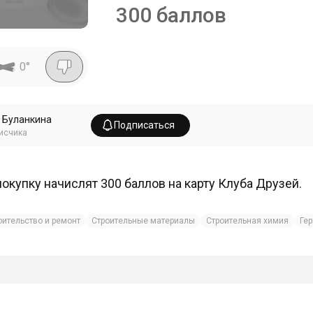
300 баллов
0
°
 Буланкина
Подписаться
исчика
покупку начислят 300 баллов на карту Клуба Друзей.
оительство и ремонт
Строительные материалы
Строительная химия
Ге