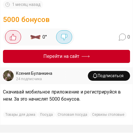
1 месяц назад
5000 бонусов
0
°
0
Перейти на сайт
Ксения Буланкина
Подписаться
24
подписчика
Скачивай мобильное приложение и регистрируйся в
нем. За это начислят 5000 бонусов.
Товары для дома
Посуда
Столовая посуда
Сервизы столовые