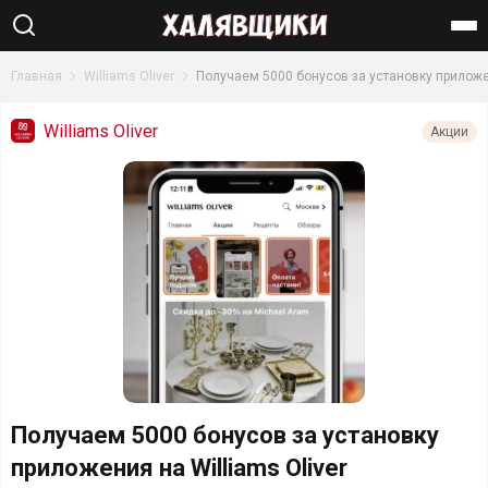
Найти
Главная
Williams Oliver
Получаем 5000 бонусов за установку прилож
Williams Oliver
Акции
Получаем 5000 бонусов за установку
приложения на Williams Oliver