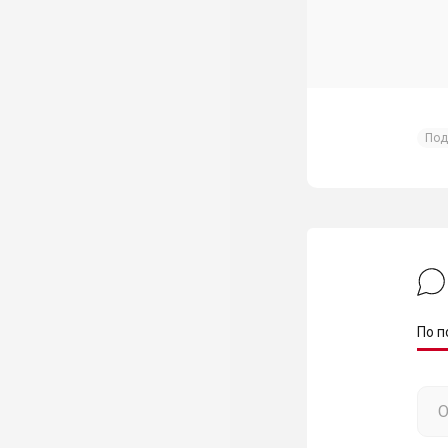
Под
По п