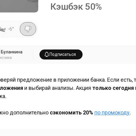
Кэшбэк 50%
-6
°
 Буланкина
Подписаться
исчика
веряй предложение в приложении банка. Если есть, 
иложения
и выбирай анализы. Акция
только сегодня
ка.
но дополнительно
сэкономить 20%
по промокоду
.