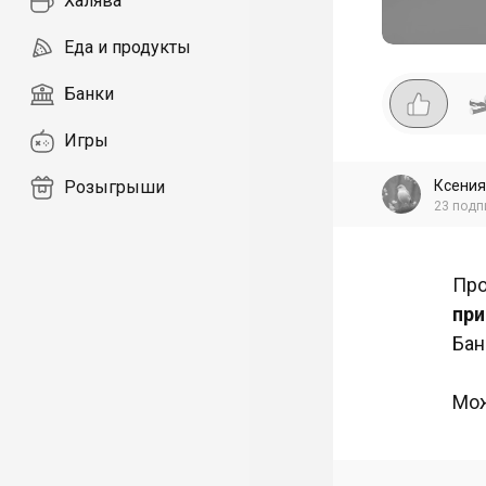
Халява
Еда и продукты
Банки
Игры
Ксения
Розыгрыши
23
подп
Про
пр
Бан
Мож