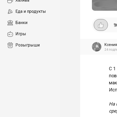
Халява
Еда и продукты
Банки
Игры
Ксения
Розыгрыши
24
подп
С 1
пов
мак
Исп
На 
сре