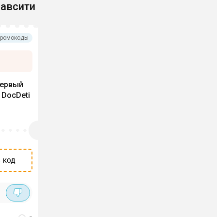
авсити
ромокоды
первый
 DocDeti
 код