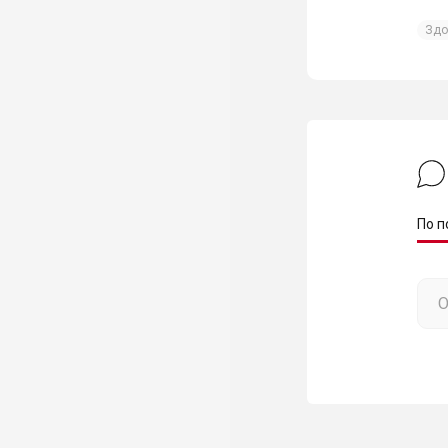
Здо
По п