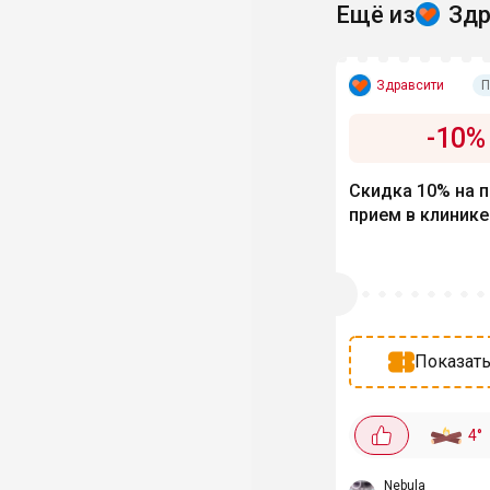
Ещё из
Здр
Здравсити
П
-
10
%
Скидка 10% на 
прием в клинике
Показать
4
°
Nebula