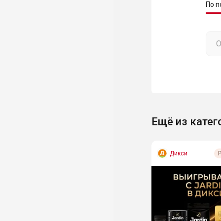
По п
Ещё из катег
Дикси