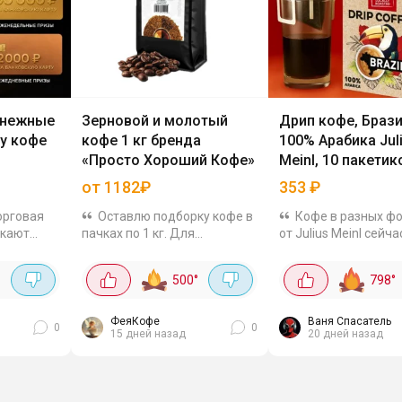
енежные
Зерновой и молотый
Дрип кофе, Брази
ку кофе
кофе 1 кг бренда
100% Арабика Jul
«Просто Хороший Кофе»
Meinl, 10 пакетик
другие
от 1182₽
353
₽
торговая
Оставлю подборку кофе в
Кофе в разных ф
скают
пачках по 1 кг. Для
от Julius Meinl сейча
лирующее
дополнительной выгоды
приятным ценам. Бр
стникам
применяйте промокод
богатой историей,
500
°
798
°
D1TPYN4D Кофе в зернах:
предлагающий
рать
Бразилия Сантос за 1182₽.
качественный кофе
ые
Универсальная смесь
любых способов
ФеяКофе
Ваня Спасатель
0
0
15 дней назад
20 дней назад
арабики и...
заваривания. Дрип ко