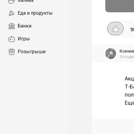
Халява
Еда и продукты
Банки
Игры
Ксения
Розыгрыши
24
подп
Акц
Т-Б
пол
Еще