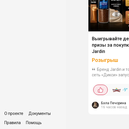
Выигрывайте д
призы за покуп
Jardin
Розыгрыш
Бренд Jardin и 
сеть «Дикси» запу
совместное стиму
мероприятие. Уча
-9
°
предоставляется
возможность выиг
реальные денежн
Бэла Печорина
16 часов назад
средства,...
О проекте
Документы
Правила
Помощь