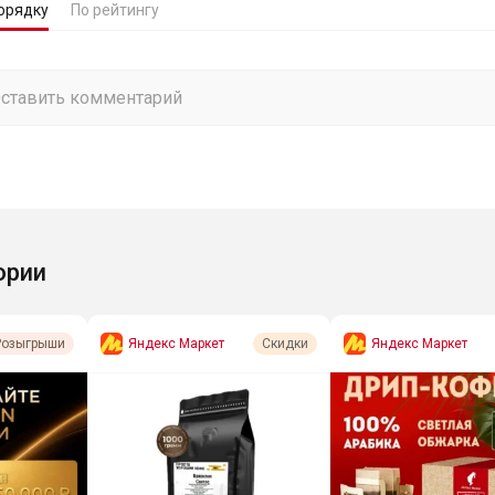
орядку
По рейтингу
ории
Яндекс Маркет
Яндекс Маркет
Розыгрыши
Скидки