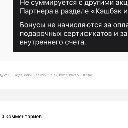
дукты
Вода, соки, напитки
Чай, кофе, какао
Кофе
0
комментариев