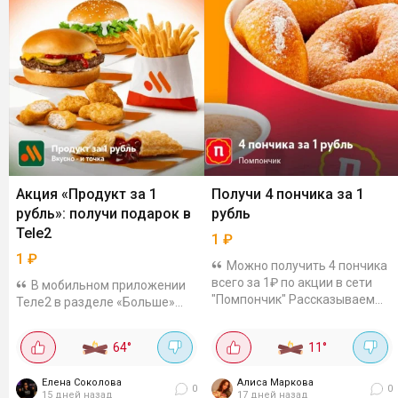
Акция «Продукт за 1
Получи 4 пончика за 1
рубль»: получи подарок в
рубль
Tele2
1
₽
1
₽
Можно получить 4 пончика
всего за 1₽ по акции в сети
В мобильном приложении
"Помпончик" Рассказываем
Теле2 в разделе «Больше»
как: В приложении Т2 заходим
стартовала акция, которая
в раздел «Больше» - «Еда»
позволяет получить один из
64
°
11
°
(Купон можно получить в...
популярных продуктов всего
за 1 рубль. Для этого
Елена Соколова
Алиса Маркова
необходимо...
0
0
15 дней назад
17 дней назад