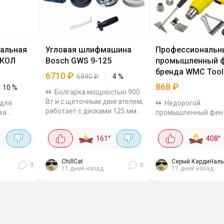
альная
Угловая шлифмашина
Профессиональн
СКОЛ
Bosch GWS 9-125
промышленный ф
бренда WMC Tool
6710
₽
6990
₽
4
%
868
₽
10
%
Болгарка мощностью 900
Вт и с щеточным двигателем,
 для
Недорогой
работает с дисками 125 мм
за
промышленный фен
на скорости 11000 об. в мин.
о техники
Tools + комплект на
Рукоятка ставится слева или
ь
в каждом есть такое
°
161
°
408
°
справа, есть защитный
 Что тут
868₽ на ЯМе. Мощн
кожух,...
0 Вт -
достаточно - 2000 Вт
ла и
режима - 350°C и 600
ChillCat
Серый КардиНаль
0
0
11 дней назад
17 дней назад
комплекте 4 насадки 