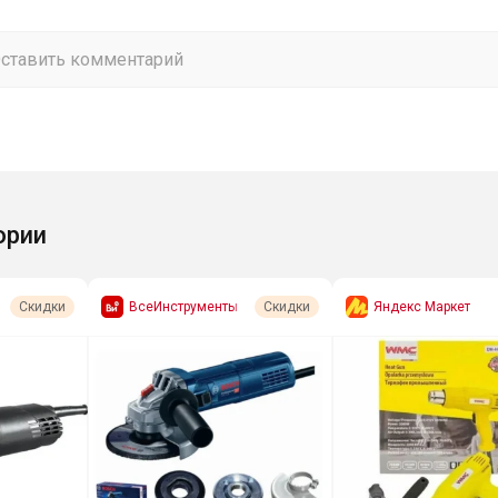
ории
ВсеИнструменты
Яндекс Маркет
Скидки
Скидки