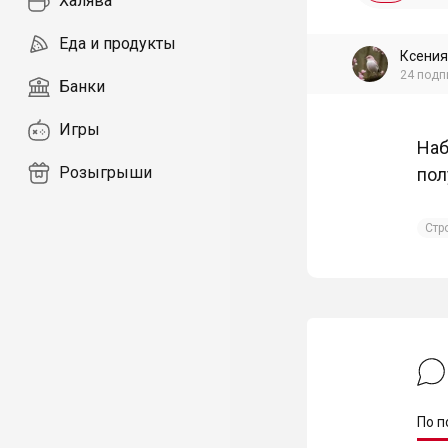
Халява
Еда и продукты
Ксения
24
подп
Банки
Игры
Наб
Розыгрыши
пол
Стр
По п