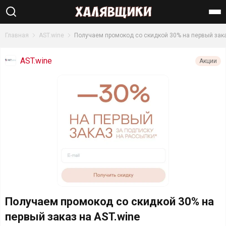
Найти
Главная
AST.wine
Получаем промокод со скидкой 30% на первый зак
AST.wine
Акции
Получаем промокод со скидкой 30% на
первый заказ на AST.wine