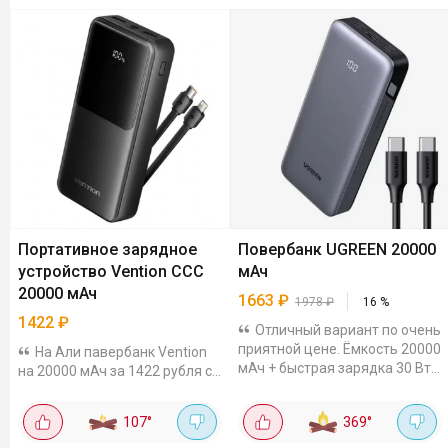
Портативное зарядное
Повербанк UGREEN 20000
устройство Vention CCC
мАч
20000 мАч
1663
₽
1978
₽
16
%
1422
₽
Отличный вариант по очень
приятной цене. Ёмкость 20000
На Али павербанк Vention
мАч + быстрая зарядка 30 Вт.
на 20000 мАч за 1422 рубля с
Довольно компактный,
купоном продавца. Есть два
заряжает быстро, например,
провода - и под iPhone
107
°
369
°
iPhone 16 Pro можно
(Lightning), и под Type-C.
подпитать на 55% всего...
Мощность 22.5 Вт, телефон