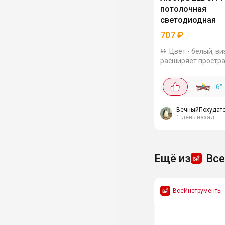
потолочная
светодиодная
707
₽
Цвет - белый, в
расширяет простра
Моя кухня-гостина
стала выглядеть б
-6
°
Пульт в комплекте
делать свет тускле
или яркий...
ВечныйПохудат
1 день назад
Ещё из
Вс
ВсеИнструменты