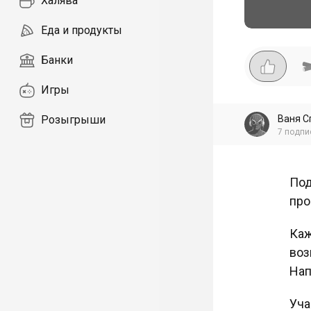
Халява
Еда и продукты
Банки
Игры
Ваня С
Розыгрыши
7
подпи
Под
про
Каж
воз
Нап
Уча