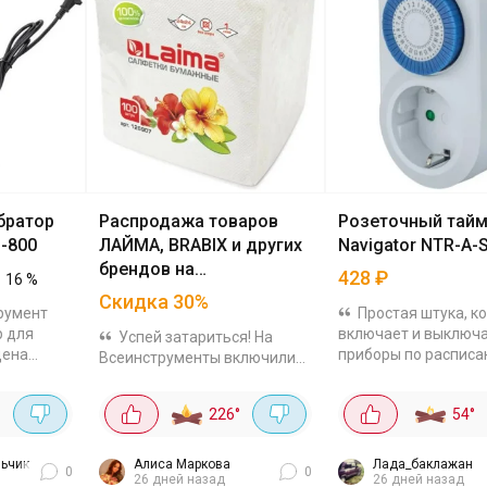
братор
Распродажа товаров
Розеточный тай
J-800
ЛАЙМА, BRABIX и других
Navigator NTR-A-
брендов на
428
₽
16
%
ВсеИнструменты
Скидка
30
%
румент
Простая штука, к
р для
включает и выключ
Успей затариться! На
цена
приборы по расписа
Всеинструменты включили
3800. 800
сейчас стоит всего 
скрытый промокод на 30% 🛒
- бетон
рублей на ВсеИнстр
Обычно такие скидки не
°
226
°
54
°
 пузыри
Он рассчитан на ток
светят, а тут - небольшой
 1 м - в...
ампер и нагрузку до 3
каталог, но с очень вкусными
позициями....
ьчик
Алиса Маркова
Лада_баклажан
0
0
26 дней назад
26 дней назад