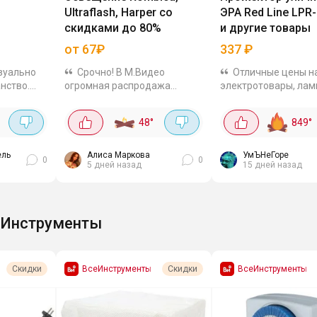
Ultraflash, Harper со
ЭРА Red Line LPR
скидками до 80%
и другие товары
от 67₽
337
₽
изуально
Срочно! В М.Видео
Отличные цены н
нство.
огромная распродажа
электротовары, лам
я сразу
товаров для освещения со
удлинители ЭРА + н
ольше.
скидками до 80%. Заходи в
применяется доп. ск
48
°
849
°
. Можно
каталог - там много
прожектор LED ЭРА 
е и теплее
интересных вариантов. Мы
100Вт LPR-024-100 
собрали подборку
взять всего за 337₽ 
ель
Алиса Маркова
УмЪНеГоре
0
0
5 дней назад
15 дней назад
светильников...
кодом:...
еИнструменты
ВсеИнструменты
ВсеИнструменты
Скидки
Скидки