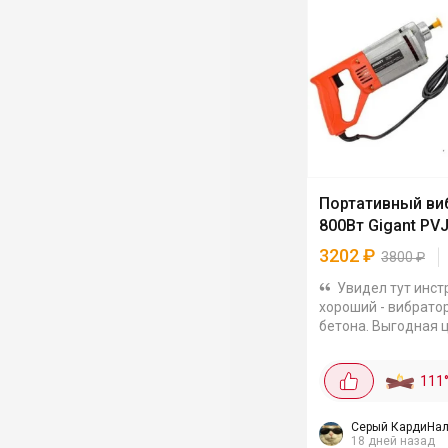
Портативный ви
800Вт Gigant PV
3202
₽
3800
₽
Увидел тут инст
хороший - вибрато
бетона. Выгодная 
3202₽. В других от 
Вт, 13000 виб/мин 
111
уплотняет хорошо,
выгоняет. Гибкий вал
Серый КардиНал
18 дней назад