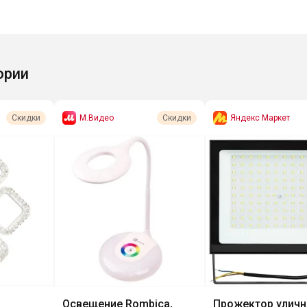
ории
М.Видео
Яндекс Маркет
Скидки
Скидки
Освещение Rombica,
Прожектор уличн