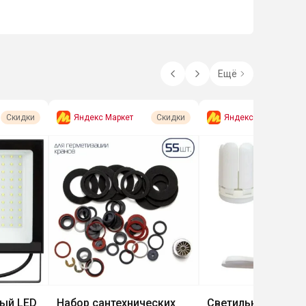
Ещё
Яндекс Маркет
Яндекс Маркет
Скидки
Скидки
ый LED
Набор сантехнических
Светильники, люс