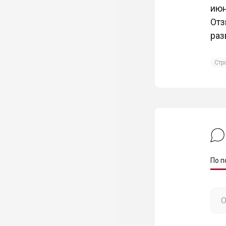
июн
Отз
раз
Стр
По п