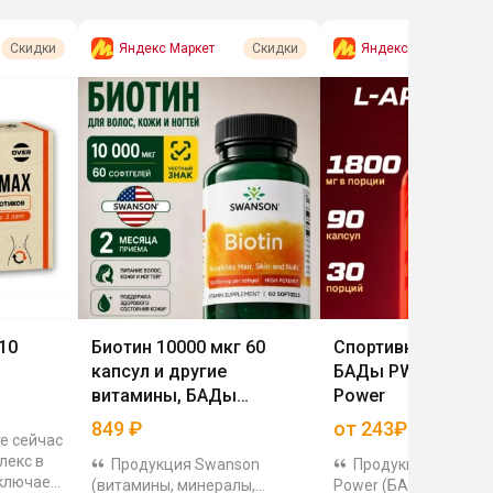
Яндекс Маркет
Яндекс Маркет
Скидки
Скидки
10
Биотин 10000 мкг 60
Спортивное питан
капсул и другие
БАДы PWR Ultimat
витамины, БАДы
Power
Swanson
849
₽
от 243₽
е сейчас
лекс в
Продукция Swanson
Продукцию PWR Ul
включает
(витамины, минералы,
Power (БАДы и спорт