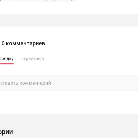
0
комментариев
орядку
По рейтингу
ории