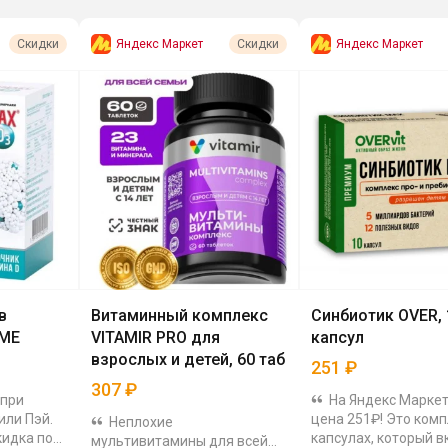
Яндекс Маркет
Яндекс Маркет
Скидки
Скидки
в
Витаминный комплекс
Синбиотик OVER, 
 МЕ
VITAMIR PRO для
капсул
взрослых и детей, 60 таб
251
₽
307
₽
 при
На Яндекс Маркет
или Пэй.
цена 251₽! Это комп
Неплохие
идка по
капсулах, который 
мультивитамины для всей