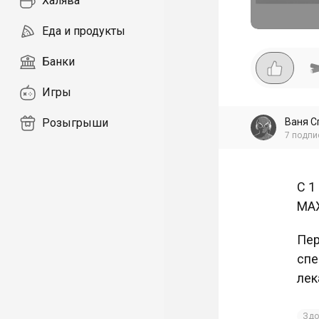
Халява
Еда и продукты
Банки
Игры
Ваня С
Розыгрыши
7
подпи
С 1
МАХ
Пер
спе
лек
Здо