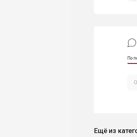
По п
Ещё из катег