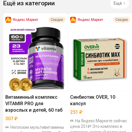
Ещё из категории
Ещё
Яндекс Маркет
Яндекс Маркет
Скидки
Скидки
Витаминный комплекс
Синбиотик OVER, 10
VITAMIR PRO для
капсул
взрослых и детей, 60 таб
251
₽
307
₽
На Яндекс Маркете сейчас
цена 251₽! Это комплекс в
Неплохие мультивитамины