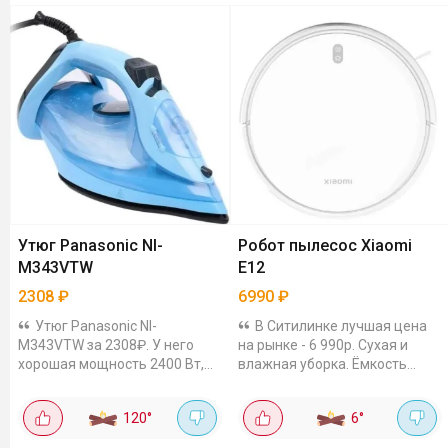
Утюг Panasonic NI-
Робот пылесос Xiaomi
M343VTW
E12
2308
₽
6990
₽
Утюг Panasonic NI-
В Ситилинке лучшая цена
M343VTW за 2308₽. У него
на рынке - 6 990р. Сухая и
хорошая мощность 2400 Вт,
влажная уборка. Ёмкость
керамическая подошва,
аккумулятора 2600 мАч, и
паровой удар 135 г/мин. Есть
этого хватает на почти 2 часа
120
°
6
°
вертикальное отпаривание,
работы. Пылесборник
вдруг кому принципиальна
небольшой, 0.4 литра,...