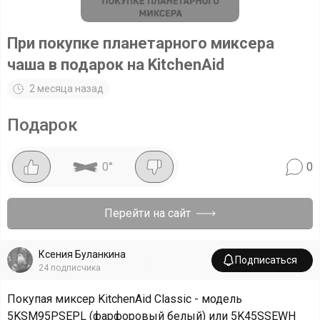
При покупке планетарного миксера
чаша в подарок на KitchenAid
2 месяца назад
Подарок
0
°
0
Перейти на сайт
Ксения Буланкина
Подписаться
24
подписчика
Покупая миксер KitchenAid Classic - модель
5KSM95PSEPL (фарфоровый белый) или 5K45SSEWH