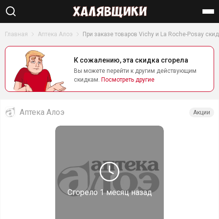
Найти
Главная
Аптека Алоэ
При заказе товаров Vichy и La Roche-Posay ски
К сожалению, эта скидка сгорела
Вы можете перейти к другим действующим
скидкам.
Посмотреть другие
Аптека Алоэ
Акции
Сгорело
1 месяц назад