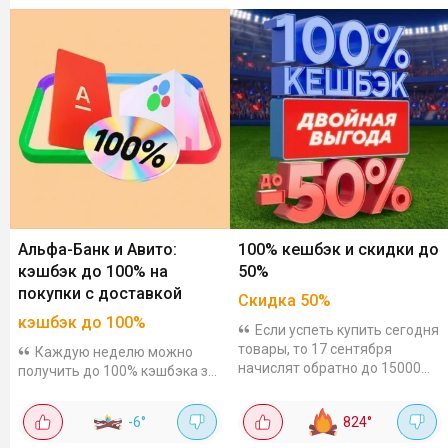
Альфа-Банк и Авито:
100% кешбэк и скидки до
кэшбэк до 100% на
50%
покупки с доставкой
Скидка
50
%
кэшбэк до 100%
Если успеть купить сегодня
товары, то 17 сентября
Каждую неделю можно
начислят обратно до 15000
получить до 100% кэшбэка за
бонусов. Что можно урвать на
покупки на Авито с доставкой.
распродаже: Футболка
Кэшбэк начисляется рублями
-6
°
824
°
женская Outventure за
на карту. С 3 августа нужно
239₽Приталенный крой,...
крутить акционный барабан