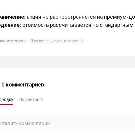
аничение:
акция не распространяется на премиум‑д
дление:
стоимость рассчитывается по стандартным
писки и услуги
IT-услуги и цифровые сервисы
0
комментариев
орядку
По рейтингу