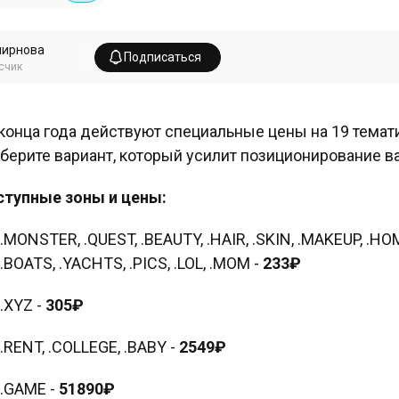
мирнова
Подписаться
счик
конца года действуют специальные цены на 19 темат
берите вариант, который усилит позиционирование в
тупные зоны и цены:
.MONSTER, .QUEST, .BEAUTY, .HAIR, .SKIN, .MAKEUP, .
.BOATS, .YACHTS, .PICS, .LOL, .MOM -
233₽
.XYZ -
305₽
.RENT, .COLLEGE, .BABY -
2549₽
.GAME -
51890₽