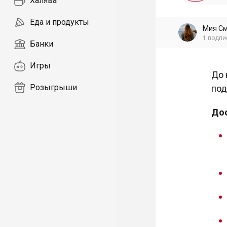
Халява
Еда и продукты
Мия С
1
подпи
Банки
Игры
До 
Розыгрыши
под
Дос