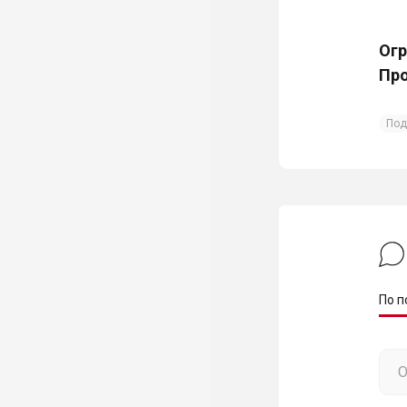
Огр
Про
Под
По п