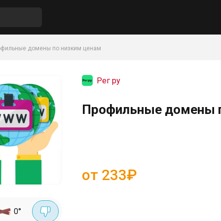
офильные домены по низким ценам
Рег ру
Профильные домены по
от 233₽
0
°