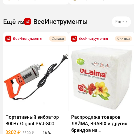
магнит,...
ВсеИнструменты
Ещё из
Ещё
ВсеИнструменты
ВсеИнструменты
Скидки
Скидки
Портативный вибратор
Распродажа товаров
800Вт Gigant PVJ-800
ЛАЙМА, BRABIX и других
брендов на
3202
₽
3800
₽
16
%