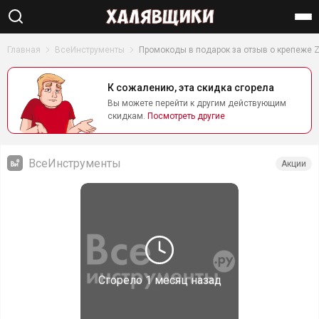
Найти
Главная
ВсеИнструменты
Промокоды в подарок за отзыв о крепеже Z
К сожалению, эта скидка сгорела
Вы можете перейти к другим действующим
скидкам.
Посмотреть другие
ВсеИнструменты
Акции
Сгорело
1 месяц назад