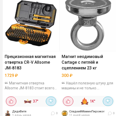
Прецизионная магнитная
Магнит неодимовый
отвертка CR-V Allsome
Cartage с петлёй и
JM-8183
сцеплением 23 кг
1729
₽
300
₽
Магнитная отвертка
Нашёл полезную штуку для
Allsome JM-8183 стоит всего
машины и не только.
1729 рублей. В коробке лежит
Неодимовый магнит Cartage
больше 100 бит. Все из
23 кг за 300₽. С петлёй,
37
°
1K
°
хромованадиевой стали, то
диаметр 36 мм. Петля
есть не сотрутся после
разборная: прицепил ее -
ДядяВитя
СладкийМаминПирожок
первого же винтика. И что...
оторвал магнит, прилепил
0
0
1 день назад
11 дней назад