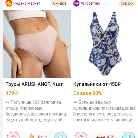
Яндекс Маркет
Wildberries
Скидки
Скидки
Трусы ARUSHANOF, 4 шт
Купальники от 450₽
479
₽
Скидка
90
%
Получишь 100 баллов за
Большой выбор
отзыв. Хлопковые,
купальников по низким ценам.
бесшовные, высокая посадка,
В каталоге есть раздельные,
сидят удобно, под одеждой не
слитные и даже утягивающие.
видны. Цвета разные, можно
Ставьте сортировку
подбирать под настроение.
«Дешевле» и выбирайте
641
°
95
°