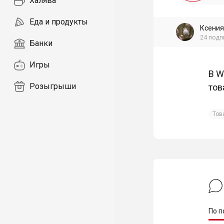
Халява
Еда и продукты
Ксения
24
подп
Банки
Игры
В W
Розыгрыши
тов
Тов
По п