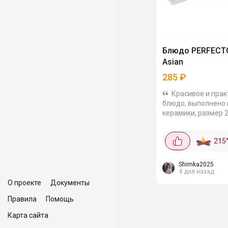
Блюдо PERFECTO
Asian
285
₽
Красивое и пра
блюдо, выполнено 
керамики, размер 2
см. Можно использ
подачи азиатских 
215
закусок. Можно
использовать в
микроволновой...
Shimka2025
4 дня назад
О проекте
Документы
Правила
Помощь
Карта сайта