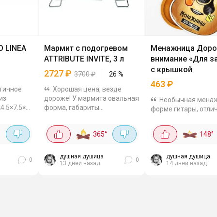
 LINEA
Мармит с подогревом
Менажница Доро
ATTRIBUTE INVITE, 3 л
внимание «Для з
с крышкой
2727
₽
3700
₽
26
%
463
₽
ктичное
Хорошая цена, везде
из
дороже! У мармита овальная
Необычная мена
4.5×7.5×3
форма, габариты
форме гитары, отли
овать для
44×24,5×16,5 см. В комплект
подойдёт для пода
блюд и
входит металлическая
закусок: оливок, сыр
°
365
°
148
°
подставка с подсвечником и
орехов, фруктов ил
свеча. Чаша из
на стол. В ней шесть
жаропрочного...
в каждой можно...
душная душица
душная душица
0
0
13 дней назад
14 дней назад