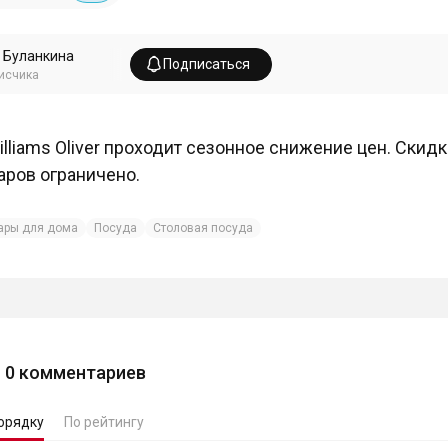
 Буланкина
Подписаться
исчика
illiams Oliver проходит сезонное снижение цен. Скид
аров ограничено.
ары для дома
Посуда
Столовая посуда
0
комментариев
орядку
По рейтингу