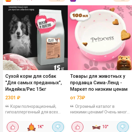
Сухой корм для собак
Товары для животных у
"Для самых преданных",
продавца Сима-Ленд -
Индейка/Рис 15кг
Маркет по низким ценам
2301
₽
от 73₽
Корм полнорационный,
Огромный каталог в
гипоаллергенный для всех
низкими ценами! Очень много
пород собак. Легко
товаров для кормления и
усваиваются, состав
ухода за животными на любой
1K
°
10
°
сбалансированный: мясо,
бюджет. Для кошек можно