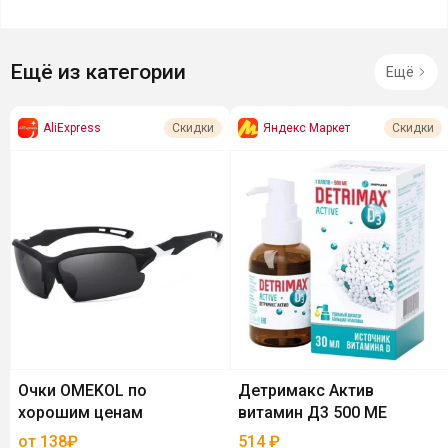
Ещё из категории
Ещё
AliExpress
Яндекс Маркет
Скидки
Скидки
Очки OMEKOL по
Детримакс Актив
хорошим ценам
витамин Д3 500 МЕ
от 138₽
514
₽