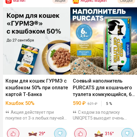
Магнит
Яндекс Маркет
Акции
Скидки
Корм для кошек ГУРМЭ с
Соевый наполнитель
кэшбэком 50% при оплате
PURCATS для кошачьего
картой Т-Банка
туалета комкующийся, 6
л
Кэшбэк 50%
590
₽
621
₽
5
%
Акция действует при
С кодом за подписку
покупке от 3-х любых паучей
UNIQPET5 выходит очень
для кошек во всех офлайн и
выгодно, на других
онлайн магазинах, кроме
площадках от тысячи стоит к
29
°
316
°
Wildberries. Максимум вернут
примеру, WBНатуральный