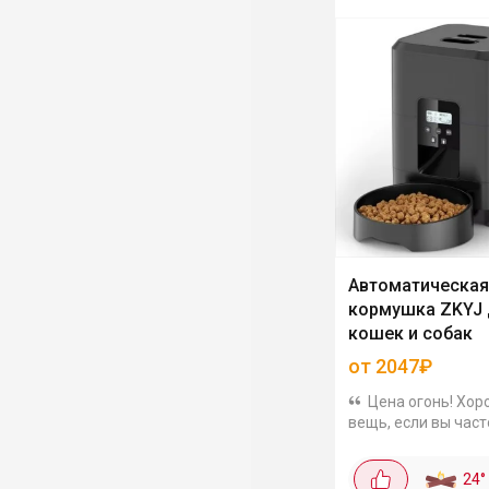
Автоматическая
кормушка ZKYJ 
кошек и собак
от 2047₽
Цена огонь! Хо
вещь, если вы част
задерживаетесь на
или уезжаете на в
24
°
карточке нескольк