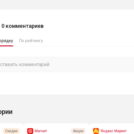
0
комментариев
орядку
По рейтингу
ории
Магнит
Яндекс Маркет
Скидки
Акции