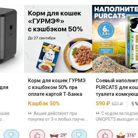
Корм для кошек ГУРМЭ
Соевый наполнит
для
с кэшбэком 50% при
PURCATS для ко
оплате картой Т-Банка
туалета комкующ
л
Кэшбэк 50%
590
₽
621
₽
5
рошая
Акция действует при
С кодом за подпи
о
покупке от 3-х любых паучей
UNIQPET5 выходит 
 работе
для кошек во всех офлайн и
выгодно, на других
ыходные. В
онлайн магазинах, кроме
площадках от тысячи
29
°
316
°
о моделей
Wildberries. Максимум вернут
примеру, WBНатура