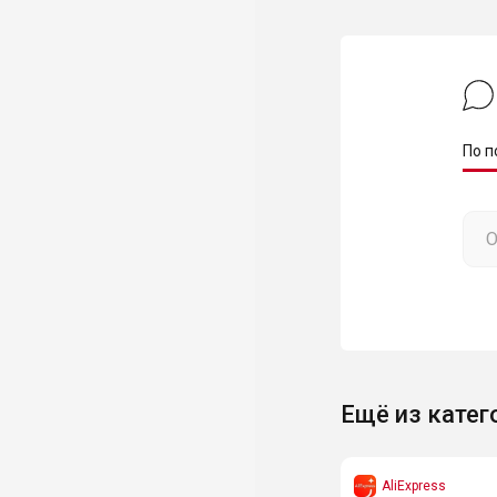
По п
Ещё из катег
AliExpress