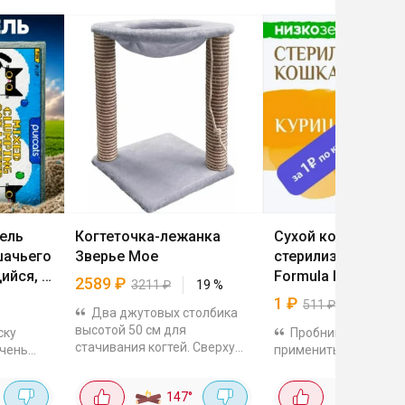
ель
Когтеточка-лежанка
Сухой корм для к
шачьего
Зверье Мое
стерилизованных
ийся, 6
Formula Natural Lif
2589
₽
3211
₽
19
%
курицей, Бразилия,
1
₽
%
511
₽
100
%
Два джутовых столбика
высотой 50 см для
ску
Пробник за 1р, есл
стачивания когтей. Сверху
очень
применить купон в ка
мягкий гамак из меха,
Поддерживает
диаметром 37 см.
 стоит к
мочевыделительную
147
°
48
°
Конструкция устойчивая,
льный
систему. Первым в со