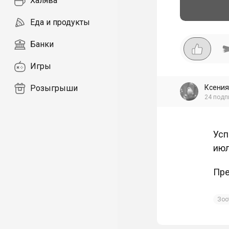
Халява
Еда и продукты
Банки
Игры
Ксения
Розыгрыши
24
подп
Усп
июл
Пре
Зоо