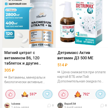
Магний цитрат с
Детримакс Актив
витамином В6, 120
витамин Д3 500 МЕ
таблеток и другие
514
₽
витамины VitaMeal
305
₽
Цена снижается при оплате
картой ВТБ или Пэй.
Витамины, минералы и
Дополнительная скидка по
биологически активные
промокоду за подписку:
добавки от VitaMeal сейчас с
VITSUM20. Витамин на
дополнительной скидкой по
597
°
792
°
масляной основе с
промокоду. Так магний цитрат
триглицеридами - такая
с витамином в6, 120 таблеток
lubawa
форма...
ВарабЭй
можно...
0
0
1 день назад
5 дней назад