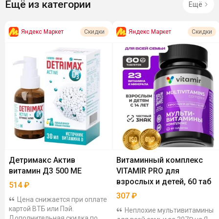
Ещё из категории
Ещё
Яндекс Маркет
Яндекс Маркет
Скидки
Скидки
Детримакс Актив
Витаминный комплекс
витамин Д3 500 МЕ
VITAMIR PRO для
взрослых и детей, 60 таб
514
₽
307
₽
Цена снижается при оплате
картой ВТБ или Пэй.
Неплохие мультивитамины
Дополнительная скидка по