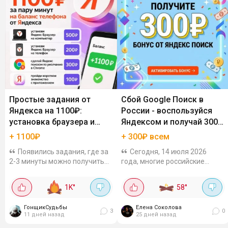
Простые задания от
Сбой Google Поиск в
Яндекса на 1100₽:
России - воспользуйся
установка браузера и
Яндексом и получай 300₽
поиск
бонуса
+ 1100₽
+ 300₽ всем
Появились задания, где за
Сегодня, 14 июля 2026
2-3 минуты можно получить
года, многие российские
1100 рублей. Всё проверил и
пользователи столкнулись с
деньги реально приходят. В
проблемами доступа к
1K
°
58
°
чём суть: Яндекс знакомит
поисковику Google, а также к
пользователей со своими...
сайтам GitHub и Apple. Но есть
ГонщикСудьбы
Елена Соколова
и хорошая новость!...
3
0
11 дней назад
25 дней назад