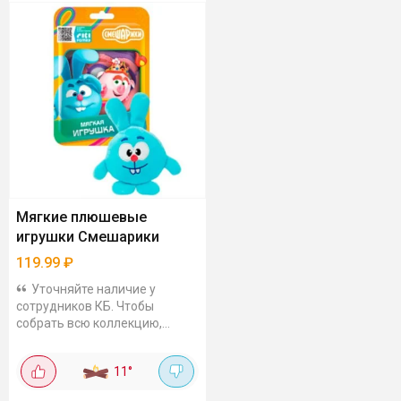
Мягкие плюшевые
игрушки Смешарики
119.99
₽
Уточняйте наличие у
сотрудников КБ. Чтобы
собрать всю коллекцию,
скорее всего придется
побегать по разным
11
°
магазинам. Но есть плюс -
упаковка просматривается,