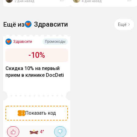
2 дня назад
4 дня назад
дезодорирующими...
Здравсити
Ещё из
Ещё
Здравсити
Промокоды
-
10
%
Скидка 10% на первый
прием в клинике DocDeti
Показать код
4
°