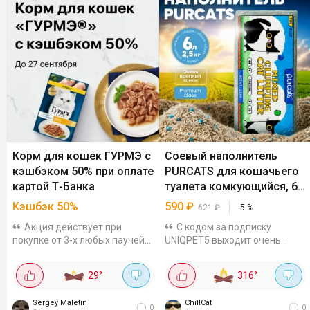
Корм для кошек ГУРМЭ с
Соевый наполнитель
кэшбэком 50% при оплате
PURCATS для кошачьего
картой Т-Банка
туалета комкующийся, 6
л
Кэшбэк 50%
590
₽
621
₽
5
%
Акция действует при
С кодом за подписку
покупке от 3-х любых паучей
UNIQPET5 выходит очень
для кошек во всех офлайн и
выгодно, на других
онлайн магазинах, кроме
площадках от тысячи стоит к
29
°
316
°
Wildberries. Максимум вернут
примеру, WBНатуральный
300 бонусов. До 27 сентября.
микс из соевого тофу и
Sergey Maletin
ChillCat
бентонита с
0
0