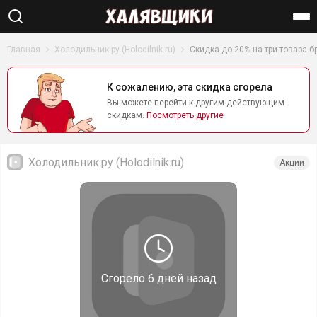
Найти
Главная
Холодильник.ру (Holodilnik.ru)
Скидка до 20% на три товара б
К сожалению, эта скидка сгорела
Вы можете перейти к другим действующим
скидкам.
Посмотреть другие
Холодильник.ру (Holodilnik.ru)
Акции
Сгорело
6 дней назад