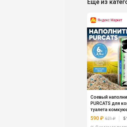
Ещё из катег
Яндекс Маркет
Соевый наполни
PURCATS для к
туалета комкую
л
590
₽
621
₽
5