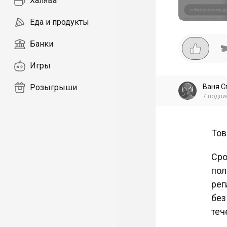
Халява
Еда и продукты
Банки
Игры
Ваня С
Розыгрыши
7
подпи
Тов
Сро
пол
рег
без
теч