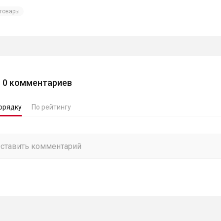
товары
0
комментариев
орядку
По рейтингу