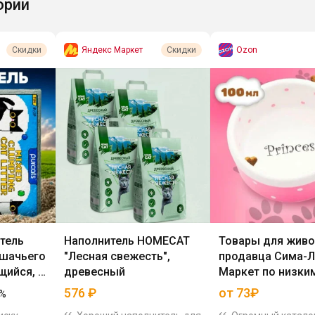
ории
Яндекс Маркет
Ozon
Скидки
Скидки
тель
Наполнитель HOMECAT
Товары для живо
ошачьего
"Лесная свежесть",
продавца Сима-Л
щийся, 6
древесный
Маркет по низки
576
₽
от 73₽
%