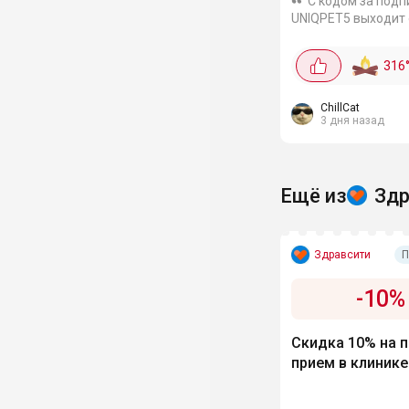
С кодом за подп
UNIQPET5 выходит
выгодно, на других
площадках от тыся
316
примеру, WBНатур
микс из соевого то
бентонита с
ChillCat
3 дня назад
дезодорирующими.
Ещё из
Здр
Здравсити
П
-
10
%
Скидка 10% на 
прием в клинике