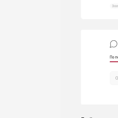
Зоо
По п