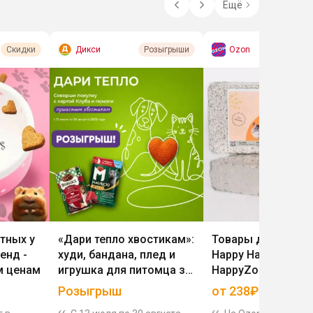
Ещё
Дикси
Ozon
Скидки
Розыгрыши
тных у
«Дари тепло хвостикам»:
Товары для живо
енд -
худи, бандана, плед и
Happy Hamster,
м ценам
игрушка для питомца за
HappyZooooo
покупку корма MAURICIO
Розыгрыш
от 238₽
и SHERLOCK