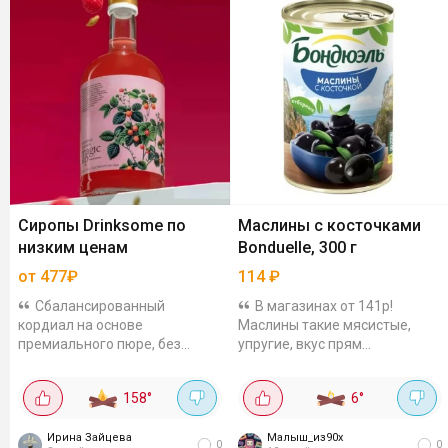
Сиропы Drinksome по
Маслины с косточками
низким ценам
Bonduelle, 300 г
от 477₽
114
₽
Сбалансированный
В магазинах от 141р!
кордиал на основе
Маслины такие мясистые,
премиального пюре, без
упругие, вкус прям
искусственных красителей.
насыщенный, не
Подходит для алкогольных и
пересоленные, в самый раз.
158
°
6
°
безалкогольных коктейлей,
Сама банка удобная,
чая, лимонада. Самый...
компактненькая (300 грамм),
Ирина Зайцева
в холодильнике...
Малыш_из90х
0
0