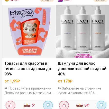
Товары для красоты и
Шампуни для волос
гигиены со скидками до
дополнительной скидкой
98%
40%
от 1,99₽
от 178₽
Проверяйте в приложении
Забирайте на страничке
Дикси по разным магазинам.
купон и экономьте 40%.
Ассортимент и цены могут
Шампуни F.A.C.T объёмом 1
отличаться. Это не все скидки,
литр, на выбор
5
°
34
°
просто пример. У вас может
восстанавливающие,