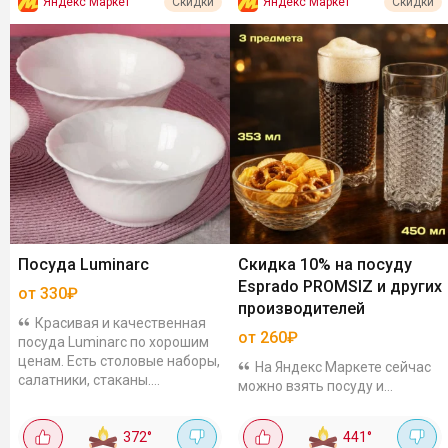
Яндекс Маркет
Яндекс Маркет
Скидки
Скидки
Посуда Luminarc
Скидка 10% на посуду
Esprado PROMSIZ и других
от 330₽
производителей
Красивая и качественная
от 260₽
посуда Luminarc по хорошим
ценам. Есть столовые наборы,
На Яндекс Маркете сейчас
салатники, стаканы.
можно взять посуду и
Например, набор столовый
кухонные аксессуары с
"DIWALI" за 2118₽. Состоит из
дополнительной скидкой 10%.
372
°
441
°
16 предметов,...
Промокоды HOMME10 или