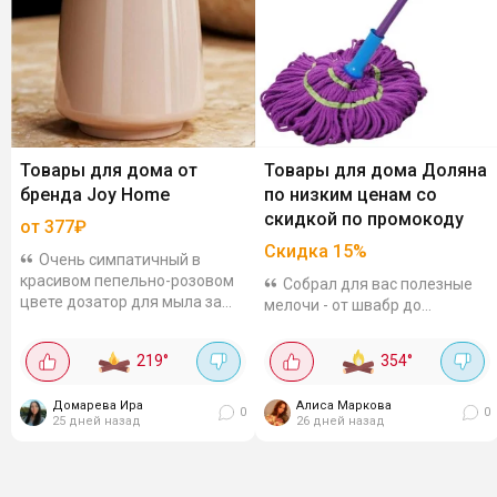
Товары для дома от
Товары для дома Доляна
бренда Joy Home
по низким ценам со
скидкой по промокоду
от 377₽
Скидка
15
%
Очень симпатичный в
красивом пепельно-розовом
Собрал для вас полезные
цвете дозатор для мыла за
мелочи - от швабр до
377₽. У него большой объём
органайзеров. Всё по
400 мл и прикольная помпа по
выгодным ценам, а с
219
°
354
°
дизайну. Для ванной
промокодом ещё дешевле!
приглянулся...
Промокод: SIMALAND15 Вот
Домарева Ира
Алиса Маркова
что можно взять: Для
0
0
25 дней назад
26 дней назад
уборки:...