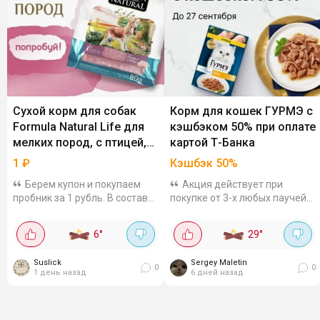
Сухой корм для собак
Корм для кошек ГУРМЭ с
Formula Natural Life для
кэшбэком 50% при оплате
мелких пород, с птицей,
картой Т-Банка
50 гр
1
₽
Кэшбэк 50%
Берем купон и покупаем
Акция действует при
пробник за 1 рубль. В составе
покупке от 3-х любых паучей
рис (кукурузы нет), 80% белка
для кошек во всех офлайн и
животного происхождения,
онлайн магазинах, кроме
6
°
29
°
хондроитин и глюкозамин для
Wildberries. Максимум вернут
укрепления суставов.
300 бонусов. До 27 сентября.
Suslick
Sergey Maletin
0
0
1 день назад
6 дней назад