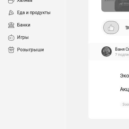
Халява
Еда и продукты
Банки
Игры
Ваня С
Розыгрыши
7
подпи
Эко
Акц
Зоо