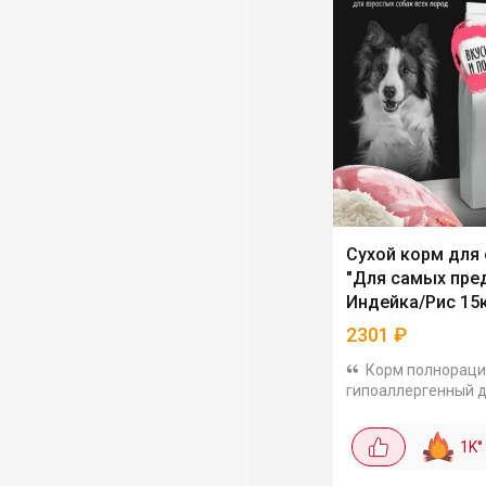
Сухой корм для
"Для самых пре
Индейка/Рис 15
2301
₽
Корм полнораци
гипоаллергенный д
пород собак. Легко
усваиваются, сост
1K
°
сбалансированный:
злаки, клетчатка и