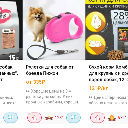
 собак
Рулетки для собак от
Сухой корм Комб
данных",
бренда Пижон
для крупных и ср
кг
пород собак, 12 к
от 335₽
121₽/кг
Хорошие цены на 3 м
рулетки для собак. У них
онный,
Цена с перчиком 
прочные карабины, хорошие
ля всех
обычно цена такого
отзывы. Дизайн и форму
от 2000р. Экструди
подбирай под свой вкус:
ав
корм с высоким
128
°
572
°
Зарница чёрно-синяя за
 мясо,
содержанием мясн
367₽ Фантазия за 393₽ ...
 витамины.
ингредиентов (64%),