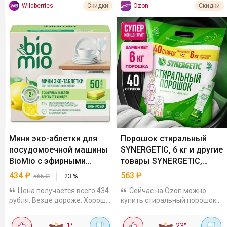
Wildberries
Ozon
Скидки
Скидки
Мини эко-аблетки для
Порошок стиральный
посудомоечной машины
SYNERGETIC, 6 кг и другие
BioMio с эфирными
товары SYNERGETIC,
маслами бергамота и
SMART FOX
434
₽
563
₽
565
₽
23
%
юдзу, 50 шт
Цена получается всего 434
Сейчас на Ozon можно
рубля. Везде дороже. Хорошо
купить стиральный порошок
отмывают посуду, убирают
SYNERGETIC 40 стирок, 6 кг за
неприятные запахи, посуда
563₽. Подходит для
1
°
23
°