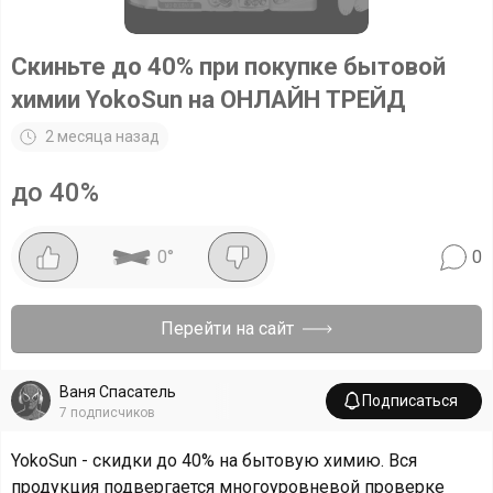
Скиньте до 40% при покупке бытовой
химии YokoSun на ОНЛАЙН ТРЕЙД
2 месяца назад
до 40%
0
°
0
Перейти на сайт
Ваня Спасатель
Подписаться
7
подписчиков
YokoSun - скидки до 40% на бытовую химию. Вся
продукция подвергается многоуровневой проверке