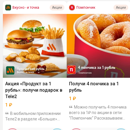
Вкусно - и точка
Помпончик
Акции
Акции
Акция «Продукт за 1
Получи 4 пончика за 1
рубль»: получи подарок в
рубль
Tele2
1
₽
1
₽
Можно получить 4 пончика
всего за 1₽ по акции в сети
В мобильном приложении
"Помпончик" Рассказываем
Теле2 в разделе «Больше»
как: В приложении Т2 заходим
стартовала акция, которая
в раздел «Больше» - «Еда»