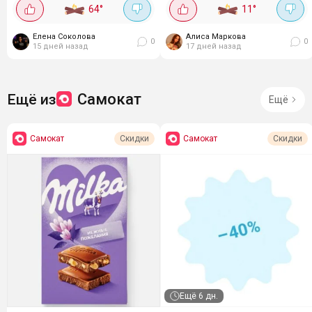
позволяет получить один из
64
°
11
°
(Купон можно получить в...
популярных продуктов всего
за 1 рубль. Для этого
Елена Соколова
Алиса Маркова
необходимо...
0
0
15 дней назад
17 дней назад
Самокат
Ещё из
Ещё
Самокат
Самокат
Скидки
Скидки
Ещё
6 дн.