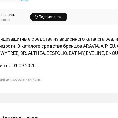
пасатель
Подписаться
счиков
нцезащитные средства из акционного каталога реал
имости. В каталоге средства брендов ARAVIA, A`PIEU,
WYTREE, DR. ALTHEA, EESFOLIO, EAT MY, EVELINE, ENOU
ия по 01.09.2026 г.
ары для красоты и гигиены
0
комментариев