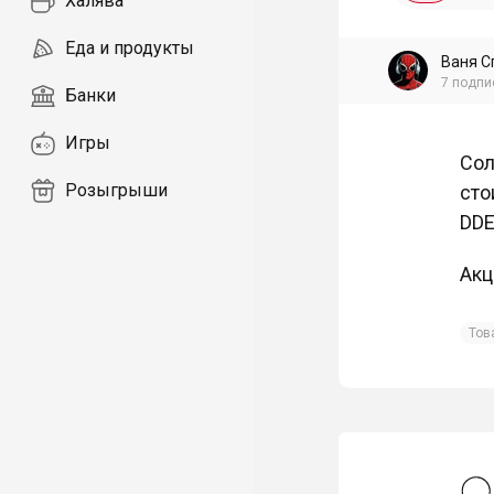
Халява
Еда и продукты
Ваня С
7
подпи
Банки
Игры
Сол
Розыгрыши
сто
DDE
Акц
Тов