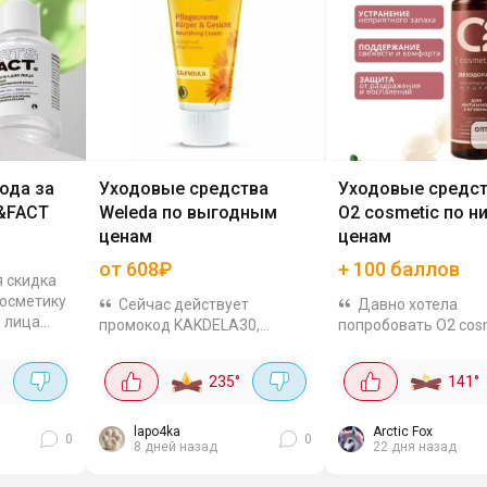
ода за
Уходовые средства
Уходовые средст
&FACT
Weleda по выгодным
O2 cosmetic по н
ценам
ценам
от 608₽
+ 100 баллов
 скидка
косметику
Сейчас действует
Давно хотела
й лица
промокод KAKDELA30,
попробовать O2 cosm
ва для
который скинет 30% на
тут такая акция на н
ами кожи.
натуральные уходовые
пром + баллы за отз
°
235
°
141
°
бор от
средства бренда Weleda.
Можно взять средст
Средства для детей:
лица, глаз и интимн
Питательный детский крем с
гигиены по отличны
lapo4ka
Arctic Fox
0
0
8 дней назад
22 дня назад
календулой, 75 мл за...
Промокод:...