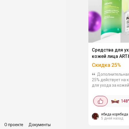
Средства для ух
кожей лица ART
Скидка
25
%
Дополнительная
25% действует на 
для ухода за коже
ART&FACT. Средст
ухода за всеми тип
148
Так очищающий на
акне c кислотами,...
ябида корябеда
5 дней назад
О проекте
Документы