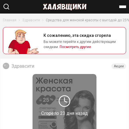
Найти
Главная
Здравсити
Средства для женской красоты с выгодой до 25
К сожалению, эта скидка сгорела
Вы можете перейти к другим действующим
скидкам.
Посмотреть другие
Здравсити
Акции
Сгорело
23 дня назад