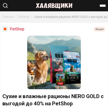
Найти
Главная
PetShop
Сухие и влажные рационы NERO GOLD с выгодой до
PetShop
Акции
Сухие и влажные рационы NERO GOLD с
выгодой до 40% на PetShop