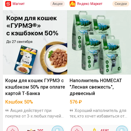
Магнит
Яндекс Маркет
Акции
Скидки
Корм для кошек ГУРМЭ с
Наполнитель HOMECAT
кэшбэком 50% при оплате
"Лесная свежесть",
картой Т-Банка
древесный
Кэшбэк 50%
576
₽
Акция действует при
Хороший наполнитель для
покупке от 3-х любых паучей
тех, кто хочет избавиться от
для кошек во всех офлайн и
запаха, не заливая лоток
онлайн магазинах, кроме
химией. Сделан из
29
°
458
°