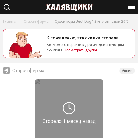
Найти
Главная
Старая ферма
Сухой корм Just Dog 12 кг с выгодой 20%
К сожалению, эта скидка сгорела
Вы можете перейти к другим действующим
скидкам.
Посмотреть другие
Старая ферма
Акции
Сгорело
1 месяц назад