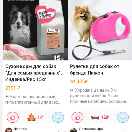
Сухой корм для собак
Рулетки для собак от
"Для самых преданных",
бренда Пижон
Индейка/Рис 15кг
от 335₽
2301
₽
Хорошие цены на 3 м
рулетки для собак. У них
Корм полнорационный,
прочные карабины, хорошие
гипоаллергенный для всех
отзывы. Дизайн и форму
пород собак. Легко
подбирай под свой вкус:
усваиваются, состав
1K
°
128
°
Зарница чёрно-синяя за 367₽
сбалансированный: мясо,
Фантазия за 393₽ ...
злаки, клетчатка и витамины.
Штопор
Домарева Ира
по отзывам все хорошо
0
0