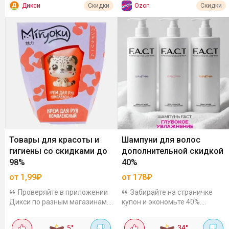
Дикси
Ozon
Скидки
Скидки
Товары для красоты и
Шампуни для волос
гигиены со скидками до
дополнительной скидкой
98%
40%
от 1,99₽
от 178₽
Проверяйте в приложении
Забирайте на страничке
Дикси по разным магазинам.
купон и экономьте 40%.
Ассортимент и цены могут
Шампуни F.A.C.T объёмом 1
отличаться. Это не все скидки,
литр, на выбор
5
°
34
°